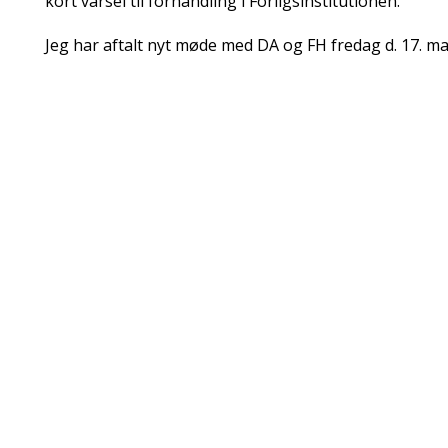
kort varsel til forhandling i Forligsinstitutionen.
Jeg har aftalt nyt møde med DA og FH fredag d. 17. ma