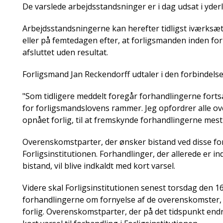
De varslede arbejdsstandsninger er i dag udsat i yderl
Arbejdsstandsningerne kan herefter tidligst iværksæt
eller på femtedagen efter, at forligsmanden inden for
afsluttet uden resultat.
Forligsmand Jan Reckendorff udtaler i den forbindelse
"Som tidligere meddelt foregår forhandlingerne fortsa
for forligsmandslovens rammer. Jeg opfordrer alle o
opnået forlig, til at fremskynde forhandlingerne mest
Overenskomstparter, der ønsker bistand ved disse for
Forligsinstitutionen. Forhandlinger, der allerede er i
bistand, vil blive indkaldt med kort varsel.
Videre skal Forligsinstitutionen senest torsdag den 16
forhandlingerne om fornyelse af de overenskomster, 
forlig. Overenskomstparter, der på det tidspunkt endnu