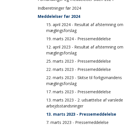
e
Forhandlinger og meddelelser 2026
n
Indberetninger før 2024
s
Forhandlinger og meddelelser 2025
Meddelelser før 2024
t
Forhandlinger og meddelelser 2024
15. april 2024 - Resultat af afstemning om
r
mæglingsforslag
e
19. marts 2024 - Pressemeddelelse
m
12. april 2023 - Resultat af afstemning om
e
mæglingsforslag
n
25. marts 2023 - Pressemeddelelse
u
22. marts 2023 - Pressemeddelelse
22. marts 2023 - Skitse til forligsmandens
mæglingsforslag
17. marts 2023 - Pressemeddelelse
13. marts 2023 - 2. udsættelse af varslede
arbejdsstandsninger
13. marts 2023 - Pressemeddelelse
7. marts 2023 - Pressemeddelelse