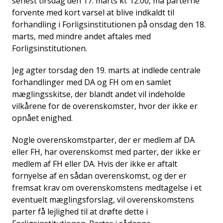
senest tirsdag den 17. marts kl. 12.00, må parterne
forvente med kort varsel at blive indkaldt til
forhandling i Forligsinstitutionen på onsdag den 18.
marts, med mindre andet aftales med
Forligsinstitutionen.
Jeg agter torsdag den 19. marts at indlede centrale
forhandlinger med DA og FH om en samlet
mæglingsskitse, der blandt andet vil indeholde
vilkårene for de overenskomster, hvor der ikke er
opnået enighed.
Nogle overenskomstparter, der er medlem af DA
eller FH, har overenskomst med parter, der ikke er
medlem af FH eller DA. Hvis der ikke er aftalt
fornyelse af en sådan overenskomst, og der er
fremsat krav om overenskomstens medtagelse i et
eventuelt mæglingsforslag, vil overenskomstens
parter få lejlighed til at drøfte dette i